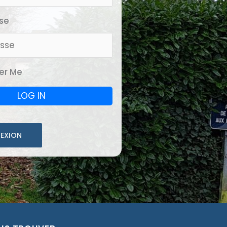
se
r Me
EXION